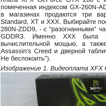
помеченная индексом GX-260N-ADF
в магазинах продаются три в
Standard, XT и XXX. Выбирайте п
280N-ZDD9, - с "разогнанными" ч
GDDR3. Именно XXX была у
вычислительной мощью, а также
Assassin's Creed и дверной таблич
Не беспокоить").
Изображение 1. Видеоплата XFX 