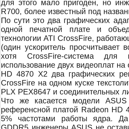
для этого мало пригоден, но инж
R700, более известный под назва
По сути это два графических ад
одной печатной плате и объе
технологии ATI CrossFire, работаю
(один ускоритель просчитывает в
хотя CrossFire-система для 
использование двух видеоплат на 
HD 4870 X2 два графических ре
CrossFire на одном куске тексто
PLX PEX8647 и соединительных ли
Что же касается модели ASUS
референсной платой Radeon HD 4
5% частотами работы ядра. Да
GDDR5 инженеры ASUS не оставил