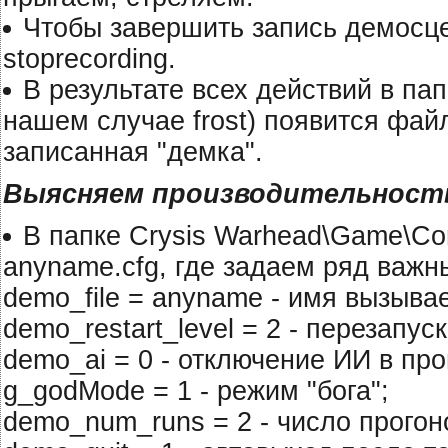
Чтобы завершить запись демосце
stoprecording.
В результате всех действий в па
нашем случае frost) появится файл
записанная "демка".
Выясняем производительност
В папке Crysis Warhead\Game\Co
anyname.cfg, где задаем ряд важ
demo_file = anyname - имя вызыва
demo_restart_level = 2 - перезапу
demo_ai = 0 - отключение ИИ в пр
g_godMode = 1 - режим "бога";
demo_num_runs = 2 - число прогон