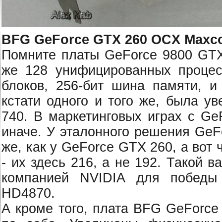
BFG GeForce GTX 260 OCX Maxco
Помните платы GeForce 9800 GTX
же 128 унифицированных процес
блоков, 256-бит шина памяти, и
кстати одного и того же, была у
740. В маркетинговых играх с G
иначе. У эталонного решения GeF
же, как у GeForce GTX 260, а во
- их здесь 216, а не 192. Такой 
компанией NVIDIA для победы
HD4870.
А кроме того, плата BFG GeForce