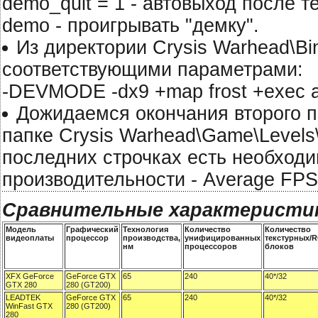
demo_quit = 1 - автовыход после т
demo - проигрывать "демку".
Из директории Crysis Warhead\Bi
соответствующими параметрами:
-DEVMODE -dx9 +map frost +exec a
Дожидаемся окончания второго пр
папке Crysis Warhead\Game\Levels\
последних строчках есть необходи
производительности - Average FPS
Сравнительные характеристи
Модель
Графический
Технология
Количество
Количество
видеоплаты
процессор
производства,
унифицированных
текстурных/
нм
процессоров
блоков
XFX GeForce
GeForce GTX
65
240
40*/32
GTX 280
280 (GT200)
LEADTEK
GeForce GTX
65
240
40*/32
WinFast GTX
280 (GT200)
280