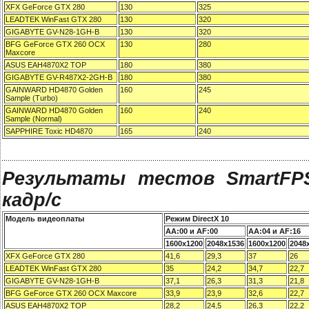
XFX GeForce GTX 280
130
325
LEADTEK WinFast GTX 280
130
320
GIGABYTE GV-N28-1GH-B
130
320
BFG GeForce GTX 260 OCX
130
280
Maxcore
ASUS EAH4870X2 TOP
180
380
GIGABYTE GV-R487X2-2GH-B
180
380
GAINWARD HD4870 Golden
160
245
Sample (Turbo)
GAINWARD HD4870 Golden
160
240
Sample (Normal)
SAPPHIRE Toxic HD4870
165
240
Результаты тестов SmartFPS
кадр/с
Модель видеоплаты
Режим DirectX 10
AA:00 и AF:00
AA:04 и AF:16
1600x1200
2048x1536
1600x1200
2048
XFX GeForce GTX 280
41,6
29,3
37
26
LEADTEK WinFast GTX 280
35
24,2
34,7
22,7
GIGABYTE GV-N28-1GH-B
37,1
26,3
31,3
21,8
BFG GeForce GTX 260 OCX Maxcore
33,9
23,9
32,6
22,7
ASUS EAH4870X2 TOP
28,2
24,5
26,3
22,2