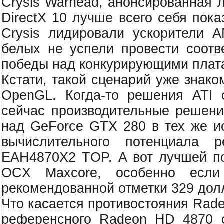
Crysis Warhead, анонсированная 
DirectX 10 лучше всего себя пок
Crysis лидировали ускорители A
белых не успели провести соотв
победы над конкурирующими плат
Кстати, такой сценарий уже знако
OpenGL. Когда-то решения ATI 
сейчас производительные решен
над GeForce GTX 280 в тех же ис
вычислительного потенциала
EAH4870X2 TOP. А вот лучшей п
OCX Maxcore, особенно если
рекомендованной отметки 329 дол
Что касается противостояния Rad
референсного Radeon HD 4870 