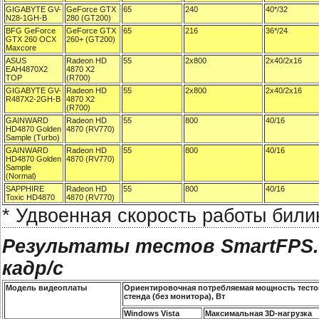
GIGABYTE GV-
GeForce GTX
65
240
40*/32
N28-1GH-B
280 (GT200)
BFG GeForce
GeForce GTX
65
216
36*/24
GTX 260 OCX
260+ (GT200)
Maxcore
ASUS
Radeon HD
55
2x800
2x40/2x16
EAH4870X2
4870 X2
TOP
(R700)
GIGABYTE GV-
Radeon HD
55
2x800
2x40/2x16
R487X2-2GH-B
4870 X2
(R700)
GAINWARD
Radeon HD
55
800
40/16
HD4870 Golden
4870 (RV770)
Sample (Turbo)
GAINWARD
Radeon HD
55
800
40/16
HD4870 Golden
4870 (RV770)
Sample
(Normal)
SAPPHIRE
Radeon HD
55
800
40/16
Toxic HD4870
4870 (RV770)
* Удвоенная скорость работы бил
Результаты тестов SmartFPS.co
кадр/с
Модель видеоплаты
Ориентировочная потребляемая мощность тесто
стенда (без монитора), Вт
Windows Vista
Максимальная 3D-нагрузка